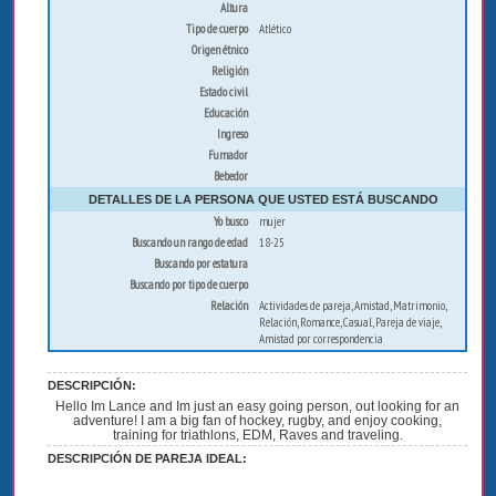
Altura
Tipo de cuerpo
Atlético
Origen étnico
Religión
Estado civil
Educación
Ingreso
Fumador
Bebedor
DETALLES DE LA PERSONA QUE USTED ESTÁ BUSCANDO
Yo busco
mujer
Buscando un rango de edad
18-25
Buscando por estatura
Buscando por tipo de cuerpo
Relación
Actividades de pareja, Amistad, Matrimonio,
Relación, Romance, Casual, Pareja de viaje,
Amistad por correspondencia
DESCRIPCIÓN:
Hello Im Lance and Im just an easy going person, out looking for an
adventure! I am a big fan of hockey, rugby, and enjoy cooking,
training for triathlons, EDM, Raves and traveling.
DESCRIPCIÓN DE PAREJA IDEAL: