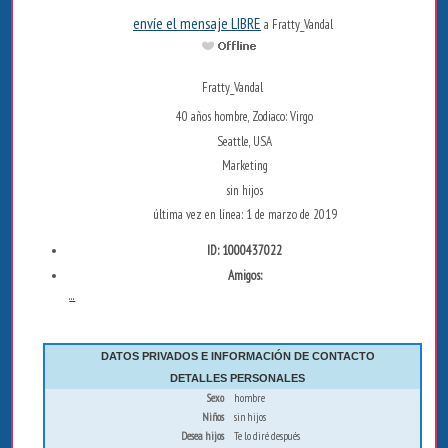
envíe el mensaje LIBRE
a Fratty_Vandal
Fratty_Vandal
40 años hombre, Zodiaco: Virgo
Seattle, USA
Marketing
sin hijos
última vez en línea: 1 de marzo de 2019
ID: 1000437022
Amigos:
...
DATOS PRIVADOS E INFORMACIÓN DE CONTACTO
DETALLES PERSONALES
Sexo
hombre
Niños
sin hijos
Desea hijos
Te lo diré después