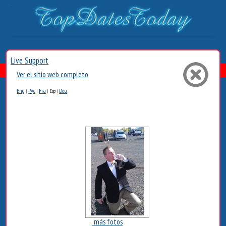
Live Support
Ver el sitio web completo
Eng
Рус
Fra
Deu
|
|
|
Esp
|
más fotos